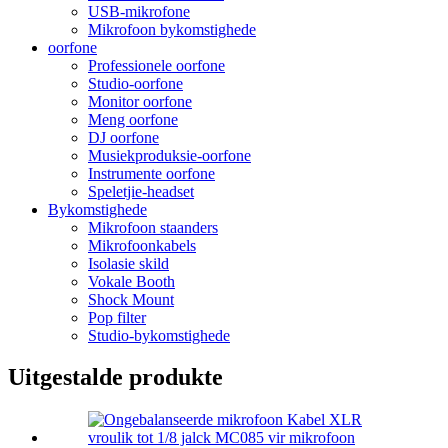
USB-mikrofone
Mikrofoon bykomstighede
oorfone
Professionele oorfone
Studio-oorfone
Monitor oorfone
Meng oorfone
DJ oorfone
Musiekproduksie-oorfone
Instrumente oorfone
Speletjie-headset
Bykomstighede
Mikrofoon staanders
Mikrofoonkabels
Isolasie skild
Vokale Booth
Shock Mount
Pop filter
Studio-bykomstighede
Uitgestalde produkte