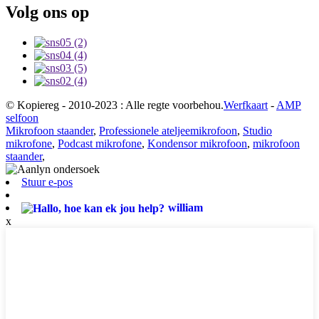
Volg ons op
© Kopiereg - 2010-2023 : Alle regte voorbehou.
Werfkaart
-
AMP
selfoon
Mikrofoon staander
,
Professionele ateljeemikrofoon
,
Studio
mikrofone
,
Podcast mikrofone
,
Kondensor mikrofoon
,
mikrofoon
staander
,
Stuur e-pos
william
x