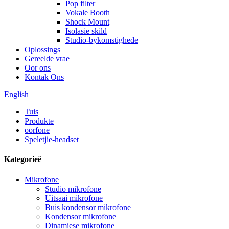
Pop filter
Vokale Booth
Shock Mount
Isolasie skild
Studio-bykomstighede
Oplossings
Gereelde vrae
Oor ons
Kontak Ons
English
Tuis
Produkte
oorfone
Speletjie-headset
Kategorieë
Mikrofone
Studio mikrofone
Uitsaai mikrofone
Buis kondensor mikrofone
Kondensor mikrofone
Dinamiese mikrofone