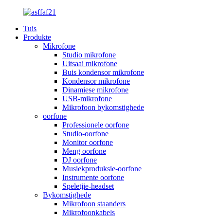
Tuis
Produkte
Mikrofone
Studio mikrofone
Uitsaai mikrofone
Buis kondensor mikrofone
Kondensor mikrofone
Dinamiese mikrofone
USB-mikrofone
Mikrofoon bykomstighede
oorfone
Professionele oorfone
Studio-oorfone
Monitor oorfone
Meng oorfone
DJ oorfone
Musiekproduksie-oorfone
Instrumente oorfone
Speletjie-headset
Bykomstighede
Mikrofoon staanders
Mikrofoonkabels