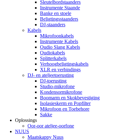
Sleutelbordstaanders
Instrumente Staande
Banke en stoele
Beligtingsstaanders
DJ-staanders
Kabels
Mikrofoonkabels
Instrumente Kabels
Oudio Slang Kabels
Oudiokabels
Splitterkabels
Verhoogbeligtingskabels
XLR en verbindings
DJ- en ateljeetoerusting
DJ-toerusting
Studio-mikrofone
Kondensormikrofone
Boomarm en Skokbevestiging
Isolasieskerm en Popfilter
Mikrofoon en Toebehore
Sakke
Oplossings
Oor-oor ateljee-oorfone
NUUS
Maatskappy Nuus