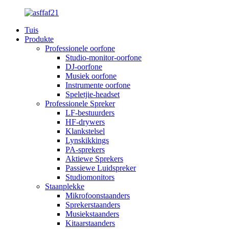
Tuis
Produkte
Professionele oorfone
Studio-monitor-oorfone
DJ-oorfone
Musiek oorfone
Instrumente oorfone
Speletjie-headset
Professionele Spreker
LF-bestuurders
HF-drywers
Klankstelsel
Lynskikkings
PA-sprekers
Aktiewe Sprekers
Passiewe Luidspreker
Studiomonitors
Staanplekke
Mikrofoonstaanders
Sprekerstaanders
Musiekstaanders
Kitaarstaanders