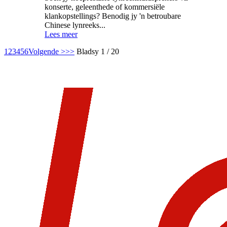
konserte, geleenthede of kommersiële
klankopstellings? Benodig jy 'n betroubare
Chinese lynreeks...
Lees meer
1
2
3
4
5
6
Volgende >
>>
Bladsy 1 / 20