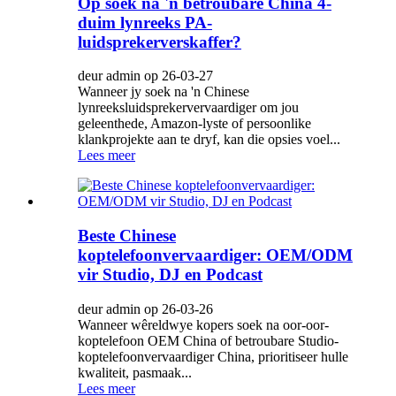
Op soek na 'n betroubare China 4-
duim lynreeks PA-
luidsprekerverskaffer?
deur admin op 26-03-27
Wanneer jy soek na 'n Chinese
lynreeksluidsprekervervaardiger om jou
geleenthede, Amazon-lyste of persoonlike
klankprojekte aan te dryf, kan die opsies voel...
Lees meer
Beste Chinese
koptelefoonvervaardiger: OEM/ODM
vir Studio, DJ en Podcast
deur admin op 26-03-26
Wanneer wêreldwye kopers soek na oor-oor-
koptelefoon OEM China of betroubare Studio-
koptelefoonvervaardiger China, prioritiseer hulle
kwaliteit, pasmaak...
Lees meer