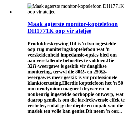
Maak agterste monitor-koptelefoon
DH1771K oop vir ateljee
Produkbeskrywing Dit is 'n fyn ingestelde
oop-rug moniteringskoptelefoon wat 'n
verskeidenheid impedansie-opsies bied om
aan verskillende behoeftes te voldoen.Die
32Ω-weergawe is geskik vir daaglikse
monitering, terwyl die 80Ω- en 250Ω-
weergawes meer geskik is vir professionele
klanktoerusting.Hierdie koptelefoon het 'n 50
mm neodymium magneet drywer en 'n
noukeurig ingestelde oorkoppie ontwerp, wat
daarop gemik is om die lae-frekwensie effek te
verbeter, sodat jy die diepte en impak van die
musiek ten volle kan geniet.Dit neem 'n oor...