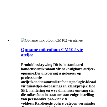
Opname mikrofoon CM102 vir
ateljee
Produkbeskrywing Dit is 'n standaard
kondensormikrofoon vir bekostigbare ateljee-
opname.Die uitvoering is gebaseer op
professionele
ateljeekondensatormikrofoontegnologie.Ideaal
vir tuisateljee-toepassings en klankprojek.Hoë
SPL-hantering en wye dinamiese omvang stel
die mikrofoon in staat om aan enige instelling
van persoonlike pro-klank te
voldoen.Kardioïede polêre patroon verminder