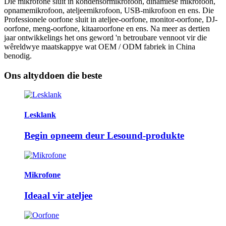
Die mikrofone sluit in kondensormikrofoon, dinamiese mikrofoon,
opnamemikrofoon, ateljeemikrofoon, USB-mikrofoon en ens. Die
Professionele oorfone sluit in ateljee-oorfone, monitor-oorfone, DJ-
oorfone, meng-oorfone, kitaaroorfone en ens. Na meer as dertien
jaar ontwikkelings het ons geword 'n betroubare vennoot vir die
wêreldwye maatskappye wat OEM / ODM fabriek in China
benodig.
Ons altyd
doen die beste
Lesklank
Begin opneem deur Lesound-produkte
Mikrofone
Ideaal vir ateljee