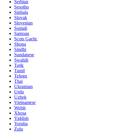
Serbian
Sesotho
Sinhala
Slovak
Slovenian
Somali
Samoan
Scots Gaelic
Shona
Sindhi
Sundanese
Swahili
Tajik
Tamil
Telugu
Thai
Ukrainian
Urdu
Uzbek
Vietnamese
Welsh
Xhosa
Yiddish
Yoruba
Zulu