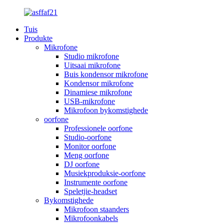
Tuis
Produkte
Mikrofone
Studio mikrofone
Uitsaai mikrofone
Buis kondensor mikrofone
Kondensor mikrofone
Dinamiese mikrofone
USB-mikrofone
Mikrofoon bykomstighede
oorfone
Professionele oorfone
Studio-oorfone
Monitor oorfone
Meng oorfone
DJ oorfone
Musiekproduksie-oorfone
Instrumente oorfone
Speletjie-headset
Bykomstighede
Mikrofoon staanders
Mikrofoonkabels