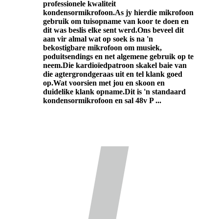
professionele kwaliteit
kondensormikrofoon.As jy hierdie mikrofoon
gebruik om tuisopname van koor te doen en
dit was beslis elke sent werd.Ons beveel dit
aan vir almal wat op soek is na 'n
bekostigbare mikrofoon om musiek,
poduitsendings en net algemene gebruik op te
neem.Die kardioïedpatroon skakel baie van
die agtergrondgeraas uit en tel klank goed
op.Wat voorsien met jou en skoon en
duidelike klank opname.Dit is 'n standaard
kondensormikrofoon en sal 48v P ...