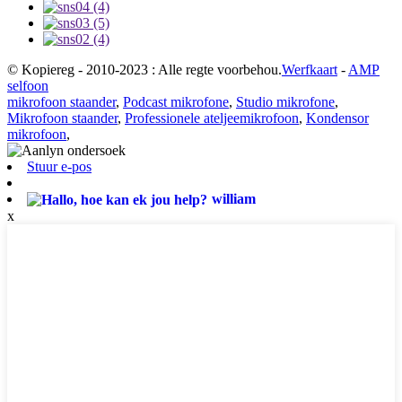
© Kopiereg - 2010-2023 : Alle regte voorbehou.
Werfkaart
-
AMP
selfoon
mikrofoon staander
,
Podcast mikrofone
,
Studio mikrofone
,
Mikrofoon staander
,
Professionele ateljeemikrofoon
,
Kondensor
mikrofoon
,
Stuur e-pos
william
x