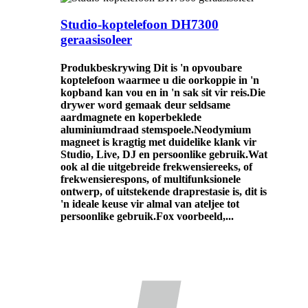
Studio-koptelefoon DH7300
geraasisoleer
Produkbeskrywing Dit is 'n opvoubare
koptelefoon waarmee u die oorkoppie in 'n
kopband kan vou en in 'n sak sit vir reis.Die
drywer word gemaak deur seldsame
aardmagnete en koperbeklede
aluminiumdraad stemspoele.Neodymium
magneet is kragtig met duidelike klank vir
Studio, Live, DJ en persoonlike gebruik.Wat
ook al die uitgebreide frekwensiereeks, of
frekwensierespons, of multifunksionele
ontwerp, of uitstekende draprestasie is, dit is
'n ideale keuse vir almal van ateljee tot
persoonlike gebruik.Fox voorbeeld,...