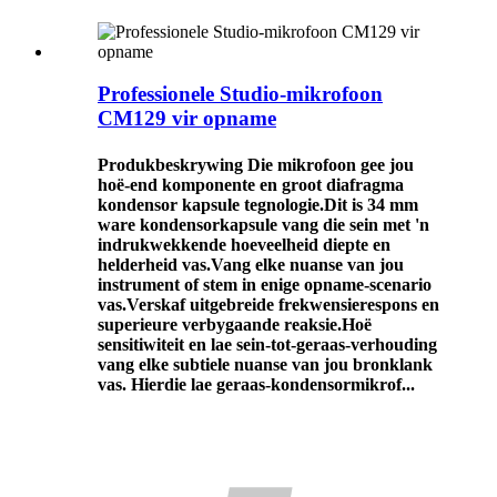
Professionele Studio-mikrofoon
CM129 vir opname
Produkbeskrywing Die mikrofoon gee jou
hoë-end komponente en groot diafragma
kondensor kapsule tegnologie.Dit is 34 mm
ware kondensorkapsule vang die sein met 'n
indrukwekkende hoeveelheid diepte en
helderheid vas.Vang elke nuanse van jou
instrument of stem in enige opname-scenario
vas.Verskaf uitgebreide frekwensierespons en
superieure verbygaande reaksie.Hoë
sensitiwiteit en lae sein-tot-geraas-verhouding
vang elke subtiele nuanse van jou bronklank
vas. Hierdie lae geraas-kondensormikrof...