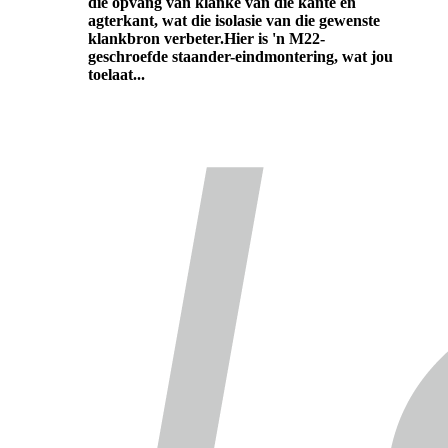
die opvang van klanke van die kante en
agterkant, wat die isolasie van die gewenste
klankbron verbeter.Hier is 'n M22-
geschroefde staander-eindmontering, wat jou
toelaat...