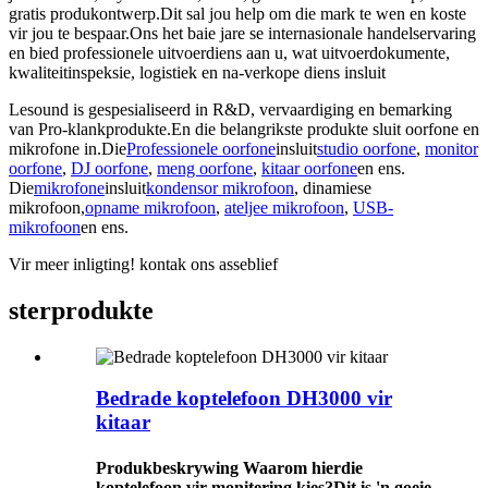
gratis produkontwerp.Dit sal jou help om die mark te wen en koste
vir jou te bespaar.Ons het baie jare se internasionale handelservaring
en bied professionele uitvoerdiens aan u, wat uitvoerdokumente,
kwaliteitinspeksie, logistiek en na-verkope diens insluit
Lesound is gespesialiseerd in R&D, vervaardiging en bemarking
van Pro-klankprodukte.En die belangrikste produkte sluit oorfone en
mikrofone in.Die
Professionele oorfone
insluit
studio oorfone
,
monitor
oorfone
,
DJ oorfone
,
meng oorfone
,
kitaar oorfone
en ens.
Die
mikrofone
insluit
kondensor mikrofoon
, dinamiese
mikrofoon,
opname mikrofoon
,
ateljee mikrofoon
,
USB-
mikrofoon
en ens.
Vir meer inligting! kontak ons ​​asseblief
ster
produkte
Bedrade koptelefoon DH3000 vir
kitaar
Produkbeskrywing Waarom hierdie
koptelefoon vir monitering kies?Dit is 'n goeie