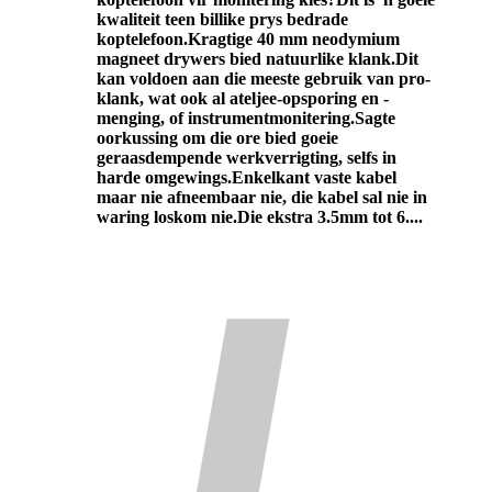
kwaliteit teen billike prys bedrade
koptelefoon.Kragtige 40 mm neodymium
magneet drywers bied natuurlike klank.Dit
kan voldoen aan die meeste gebruik van pro-
klank, wat ook al ateljee-opsporing en -
menging, of instrumentmonitering.Sagte
oorkussing om die ore bied goeie
geraasdempende werkverrigting, selfs in
harde omgewings.Enkelkant vaste kabel
maar nie afneembaar nie, die kabel sal nie in
waring loskom nie.Die ekstra 3.5mm tot 6....