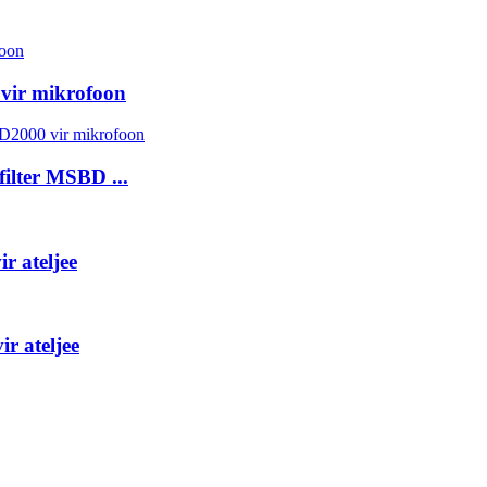
vir mikrofoon
ilter MSBD ...
r ateljee
r ateljee