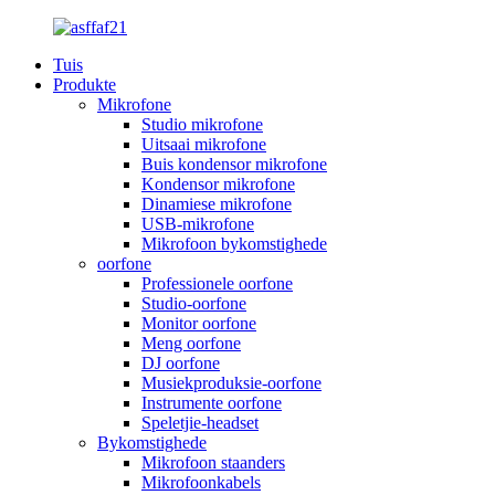
Tuis
Produkte
Mikrofone
Studio mikrofone
Uitsaai mikrofone
Buis kondensor mikrofone
Kondensor mikrofone
Dinamiese mikrofone
USB-mikrofone
Mikrofoon bykomstighede
oorfone
Professionele oorfone
Studio-oorfone
Monitor oorfone
Meng oorfone
DJ oorfone
Musiekproduksie-oorfone
Instrumente oorfone
Speletjie-headset
Bykomstighede
Mikrofoon staanders
Mikrofoonkabels