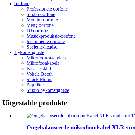
oorfone
Professionele oorfone
Studio-oorfone
Monitor oorfone
Meng oorfone
DJ oorfone
Musiekproduksie-oorfone
Instrumente oorfone
Speletjie-headset
Bykomstighede
Mikrofoon staanders
Mikrofoonkabels
Isolasie skild
Vokale Booth
Shock Mount
Pop filter
Studio-bykomstighede
Uitgestalde produkte
Ongebalanseerde mikrofoonkabel XLR vrouli