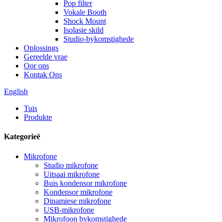
Pop filter
Vokale Booth
Shock Mount
Isolasie skild
Studio-bykomstighede
Oplossings
Gereelde vrae
Oor ons
Kontak Ons
English
Tuis
Produkte
Kategorieë
Mikrofone
Studio mikrofone
Uitsaai mikrofone
Buis kondensor mikrofone
Kondensor mikrofone
Dinamiese mikrofone
USB-mikrofone
Mikrofoon bykomstighede