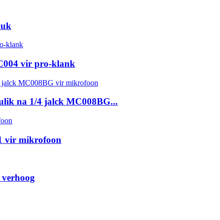
duk
004 vir pro-klank
lik na 1/4 jalck MC008BG...
 vir mikrofoon
 verhoog