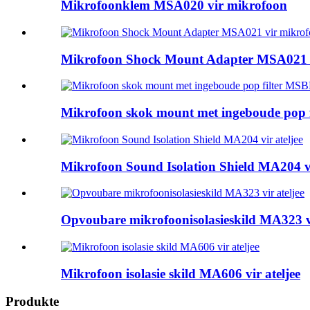
Mikrofoonklem MSA020 vir mikrofoon
Mikrofoon Shock Mount Adapter MSA021 
Mikrofoon skok mount met ingeboude pop f
Mikrofoon Sound Isolation Shield MA204 vi
Opvoubare mikrofoonisolasieskild MA323 vi
Mikrofoon isolasie skild MA606 vir ateljee
Produkte