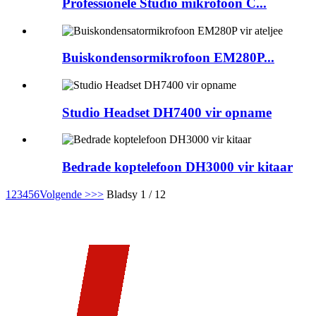
Professionele Studio mikrofoon C...
Buiskondensormikrofoon EM280P...
Studio Headset DH7400 vir opname
Bedrade koptelefoon DH3000 vir kitaar
1
2
3
4
5
6
Volgende >
>>
Bladsy 1 / 12