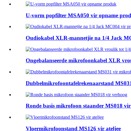
U-vorm popfilter MSA050 vir opname pro
Oudiokabel XLR-mannetjie na 1/4 Jack MC
Ongebalanseerde mikrofoonkabel XLR vrou
Dubbelmikrofoontafelrekenaarstand MS031
Ronde basis mikrofoon staander MS018 vir
Vloermikrofoonstand MS126 vir ateljee