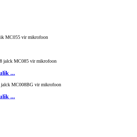
ik ...
ik ...