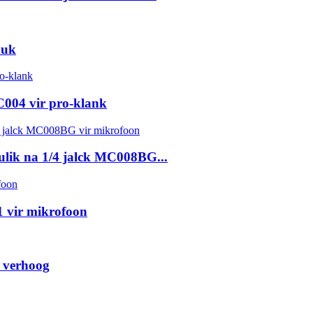
duk
004 vir pro-klank
lik na 1/4 jalck MC008BG...
 vir mikrofoon
 verhoog