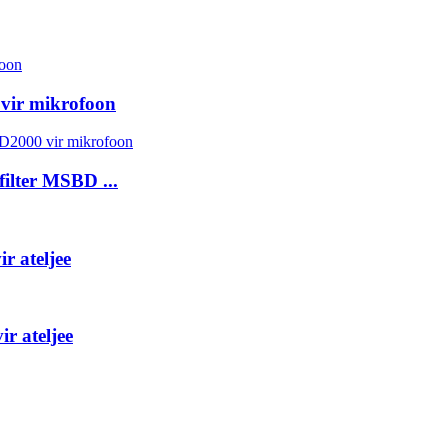
vir mikrofoon
ilter MSBD ...
r ateljee
r ateljee