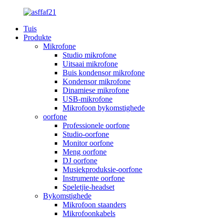
Tuis
Produkte
Mikrofone
Studio mikrofone
Uitsaai mikrofone
Buis kondensor mikrofone
Kondensor mikrofone
Dinamiese mikrofone
USB-mikrofone
Mikrofoon bykomstighede
oorfone
Professionele oorfone
Studio-oorfone
Monitor oorfone
Meng oorfone
DJ oorfone
Musiekproduksie-oorfone
Instrumente oorfone
Speletjie-headset
Bykomstighede
Mikrofoon staanders
Mikrofoonkabels