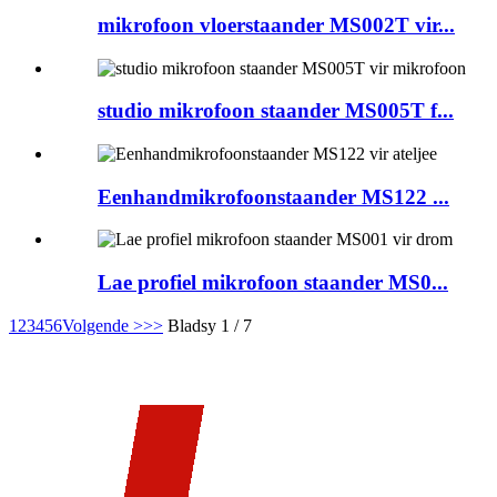
mikrofoon vloerstaander MS002T vir...
studio mikrofoon staander MS005T f...
Eenhandmikrofoonstaander MS122 ...
Lae profiel mikrofoon staander MS0...
1
2
3
4
5
6
Volgende >
>>
Bladsy 1 / 7