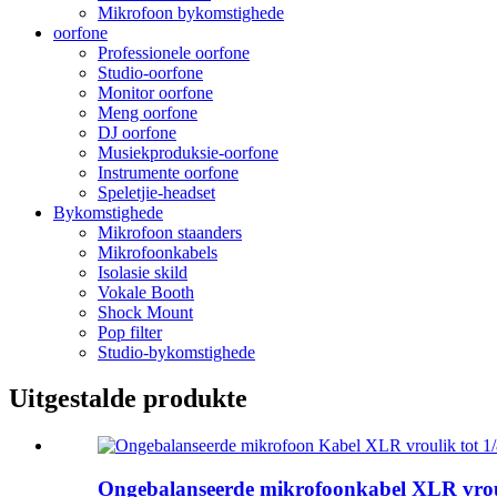
Mikrofoon bykomstighede
oorfone
Professionele oorfone
Studio-oorfone
Monitor oorfone
Meng oorfone
DJ oorfone
Musiekproduksie-oorfone
Instrumente oorfone
Speletjie-headset
Bykomstighede
Mikrofoon staanders
Mikrofoonkabels
Isolasie skild
Vokale Booth
Shock Mount
Pop filter
Studio-bykomstighede
Uitgestalde produkte
Ongebalanseerde mikrofoonkabel XLR vrouli