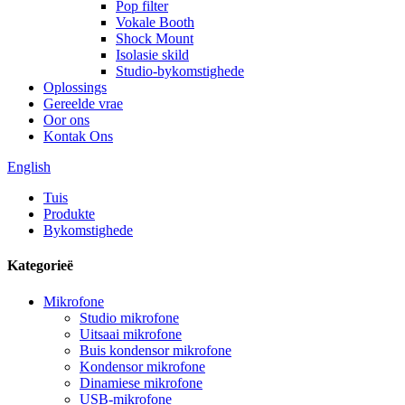
Pop filter
Vokale Booth
Shock Mount
Isolasie skild
Studio-bykomstighede
Oplossings
Gereelde vrae
Oor ons
Kontak Ons
English
Tuis
Produkte
Bykomstighede
Kategorieë
Mikrofone
Studio mikrofone
Uitsaai mikrofone
Buis kondensor mikrofone
Kondensor mikrofone
Dinamiese mikrofone
USB-mikrofone