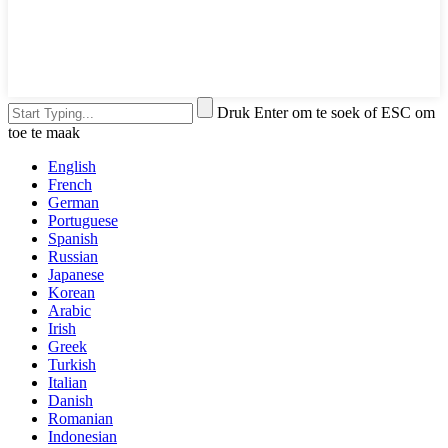
Druk Enter om te soek of ESC om
toe te maak
English
French
German
Portuguese
Spanish
Russian
Japanese
Korean
Arabic
Irish
Greek
Turkish
Italian
Danish
Romanian
Indonesian