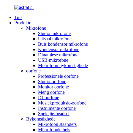
Tuis
Produkte
Mikrofone
Studio mikrofone
Uitsaai mikrofone
Buis kondensor mikrofone
Kondensor mikrofone
Dinamiese mikrofone
USB-mikrofone
Mikrofoon bykomstighede
oorfone
Professionele oorfone
Studio-oorfone
Monitor oorfone
Meng oorfone
DJ oorfone
Musiekproduksie-oorfone
Instrumente oorfone
Speletjie-headset
Bykomstighede
Mikrofoon staanders
Mikrofoonkabels