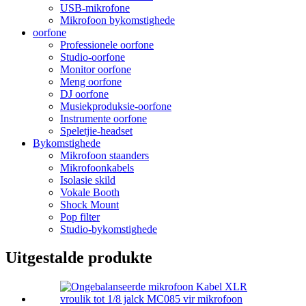
USB-mikrofone
Mikrofoon bykomstighede
oorfone
Professionele oorfone
Studio-oorfone
Monitor oorfone
Meng oorfone
DJ oorfone
Musiekproduksie-oorfone
Instrumente oorfone
Speletjie-headset
Bykomstighede
Mikrofoon staanders
Mikrofoonkabels
Isolasie skild
Vokale Booth
Shock Mount
Pop filter
Studio-bykomstighede
Uitgestalde produkte