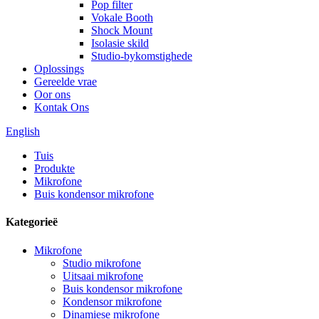
Pop filter
Vokale Booth
Shock Mount
Isolasie skild
Studio-bykomstighede
Oplossings
Gereelde vrae
Oor ons
Kontak Ons
English
Tuis
Produkte
Mikrofone
Buis kondensor mikrofone
Kategorieë
Mikrofone
Studio mikrofone
Uitsaai mikrofone
Buis kondensor mikrofone
Kondensor mikrofone
Dinamiese mikrofone