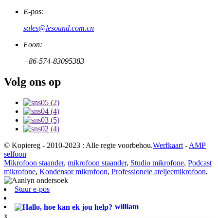
E-pos:
sales@lesound.com.cn
Foon:
+86-574-83095383
Volg ons op
© Kopiereg - 2010-2023 : Alle regte voorbehou.
Werfkaart
-
AMP
selfoon
Mikrofoon staander
,
mikrofoon staander
,
Studio mikrofone
,
Podcast
mikrofone
,
Kondensor mikrofoon
,
Professionele ateljeemikrofoon
,
Stuur e-pos
william
x