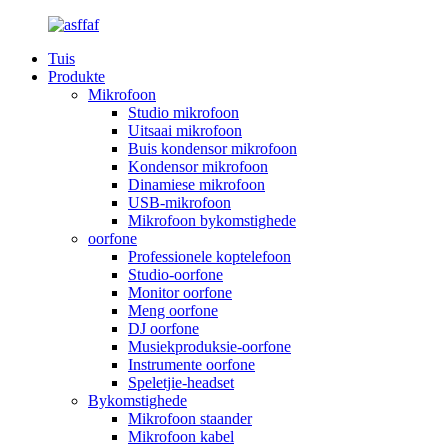
Tuis
Produkte
Mikrofoon
Studio mikrofoon
Uitsaai mikrofoon
Buis kondensor mikrofoon
Kondensor mikrofoon
Dinamiese mikrofoon
USB-mikrofoon
Mikrofoon bykomstighede
oorfone
Professionele koptelefoon
Studio-oorfone
Monitor oorfone
Meng oorfone
DJ oorfone
Musiekproduksie-oorfone
Instrumente oorfone
Speletjie-headset
Bykomstighede
Mikrofoon staander
Mikrofoon kabel