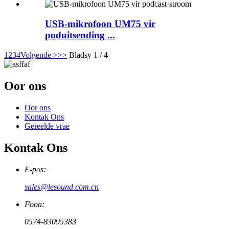
USB-mikrofoon UM75 vir
poduitsending ...
1
2
3
4
Volgende >
>>
Bladsy 1 / 4
Oor ons
Oor ons
Kontak Ons
Gereelde vrae
Kontak Ons
E-pos:
sales@lesound.com.cn
Foon:
0574-83095383