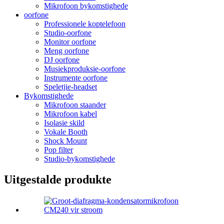
Mikrofoon bykomstighede
oorfone
Professionele koptelefoon
Studio-oorfone
Monitor oorfone
Meng oorfone
DJ oorfone
Musiekproduksie-oorfone
Instrumente oorfone
Speletjie-headset
Bykomstighede
Mikrofoon staander
Mikrofoon kabel
Isolasie skild
Vokale Booth
Shock Mount
Pop filter
Studio-bykomstighede
Uitgestalde produkte