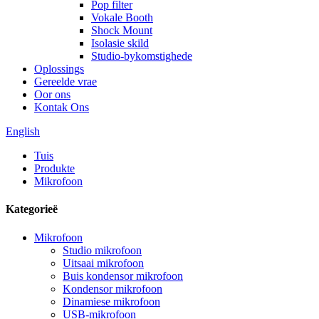
Pop filter
Vokale Booth
Shock Mount
Isolasie skild
Studio-bykomstighede
Oplossings
Gereelde vrae
Oor ons
Kontak Ons
English
Tuis
Produkte
Mikrofoon
Kategorieë
Mikrofoon
Studio mikrofoon
Uitsaai mikrofoon
Buis kondensor mikrofoon
Kondensor mikrofoon
Dinamiese mikrofoon
USB-mikrofoon